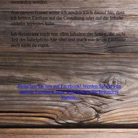
vermieden werden.
Aus diesem Grund weise ich ausdrücklich darauf hin, dass
ich keinen Einfluss auf die Gestaltung oder auf die Inhalte
anderer Websites habe.
Ich distanziere mich von allen Inhalten der Seiten, die nicht
Teil der babelphoto-Site sind und mach mir deren Einflüsse
auch nicht zu eigen.
Besuchen Sie uns auf Facebook! Werden Sie ein Fan
unserer Facebook Seite und erhalten Sie besondere
Vorteile.