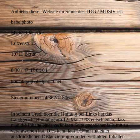
Anbieter dieser Website im Sinne des TDG / MDStV ist:
babelphoto
Michael Jänecke
Lützenstr. 13
10711 Berlin
0 30 / 47 47 64 04
kontakt[at]babelphoto.net
Steuernummer: 24/362/71806
In seinem Urteil über die Haftung bei Links hat das
Landgericht Hamburg am 12. Mai 1998 entschieden, dass
man die Inhalte einer verlinkten Seite gegebenenfalls mit zu
verantworten hat. Dies kann laut LG nur mit einer
ausdrücklichen Distanzierung von den verlinkten Inhalten