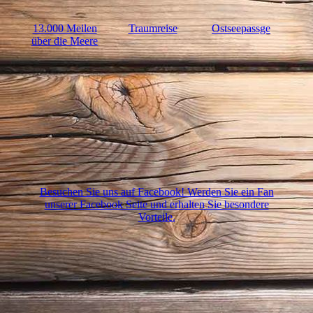
13.000 Meilen
Traumreise
Ostseepassge
über die Meere
Besuchen Sie uns auf Facebook! Werden Sie ein Fan
unserer Facebook Seite und erhalten Sie besondere
Vorteile.